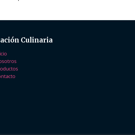
ación Culinaria
icio
osotros
oductos
ntacto